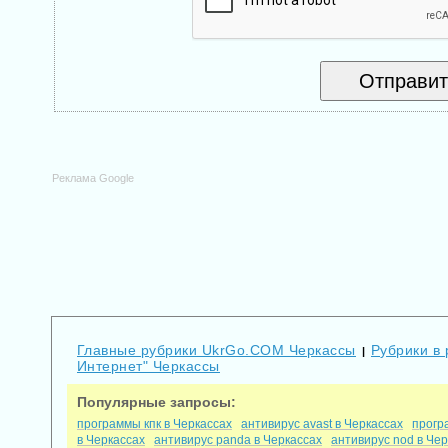
Реклама Google
Главные рубрики UkrGo.COM Черкассы
Рубрики в
|
Интернет" Черкассы
Популярные запросы:
программы кпк в Черкассах
антивирус avast в Черкассах
прогр
в Черкассах
антивирус panda в Черкассах
антивирус nod в Че