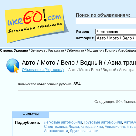
Поиск по объявлениям:
Регион:
Категория:
Страна:
Украина
/
Беларусь
/
Казахстан
/
Узбекистан
/
Молдавия
/
Грузия
/
Азербайдж
Авто / Мото / Вело / Водный / Авиа тра
Объявления (Черкассы)
Авто / Мото / Вело / Водный / Авиа тр
-
354
Количество объявлений в рубрике:
Следующие 50 объявл
Фильтры
Подрубрики:
Легковые автомобили
Грузовые автомобили
Автобу
,
,
Спецтехника
Лодки, катера. яхты
Авиационный тра
,
,
Автозапчасти
Другие запчасти
,