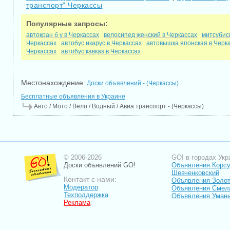
транспорт" Черкассы
Популярные запросы:
автокран б у в Черкассах
велосипед женский в Черкассах
митсубис
Черкассах
автобус икарус в Черкассах
автовышка японская в Черк
Черкассах
автобус кавказ в Черкассах
Местонахождение:
Доски объявлений - (Черкассы)
Бесплатные объявления в Украине
Авто / Мото / Вело / Водный / Авиа транспорт - (Черкассы)
© 2006-2026
GO! в городах Укр
Доски объявлений GO!
Объявления Корсу
Шевченковский
Контакт с нами:
Объявления Золо
Модератор
Объявления Смел
Техподдержка
Объявления Уман
Реклама