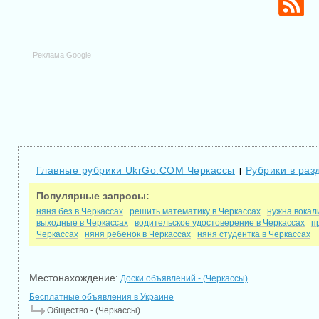
Реклама Google
Главные рубрики UkrGo.COM Черкассы
Рубрики в раз
|
Популярные запросы:
няня без в Черкассах
решить математику в Черкассах
нужна вокал
выходные в Черкассах
водительское удостоверение в Черкассах
п
Черкассах
няня ребенок в Черкассах
няня студентка в Черкассах
Местонахождение:
Доски объявлений - (Черкассы)
Бесплатные объявления в Украине
Общество - (Черкассы)