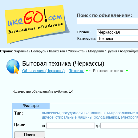
Поиск по объявлениям:
Регион:
Категория:
Страна:
Украина
/
Беларусь
/
Казахстан
/
Узбекистан
/
Молдавия
/
Грузия
/
Азербайдж
Бытовая техника (Черкассы)
Объявления (Черкассы)
Техника
-
Бытовая техника
-
14
Количество объявлений в рубрике:
Фильтры
Тип:
пылесосы
посудомоечные машины
микроволновые п
,
,
другое
стиральные машины
холодильники
электроп
,
,
,
Цена:
от
до