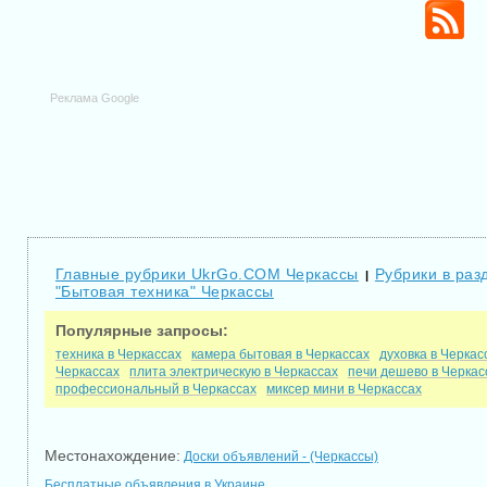
Реклама Google
Главные рубрики UkrGo.COM Черкассы
Рубрики в раз
|
"Бытовая техника" Черкассы
Популярные запросы:
техника в Черкассах
камера бытовая в Черкассах
духовка в Черкас
Черкассах
плита электрическую в Черкассах
печи дешево в Черкас
профессиональный в Черкассах
миксер мини в Черкассах
Местонахождение:
Доски объявлений - (Черкассы)
Бесплатные объявления в Украине